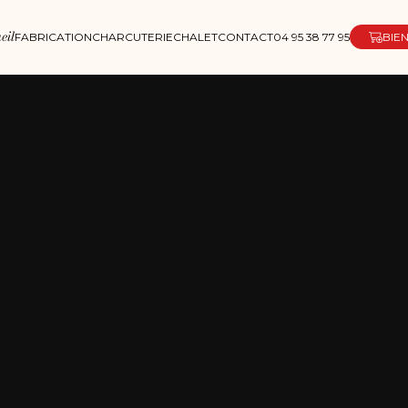
eil
FABRICATION
CHARCUTERIE
CHALET
CONTACT
04 95 38 77 95
BIE